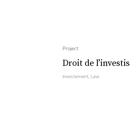
Project
Droit de l’invest
Investement
,
Law