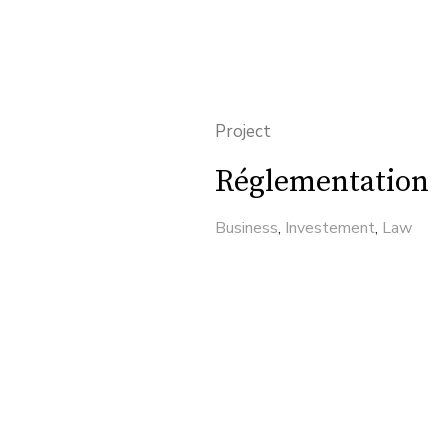
Project
Réglementation
Business
,
Investement
,
Law