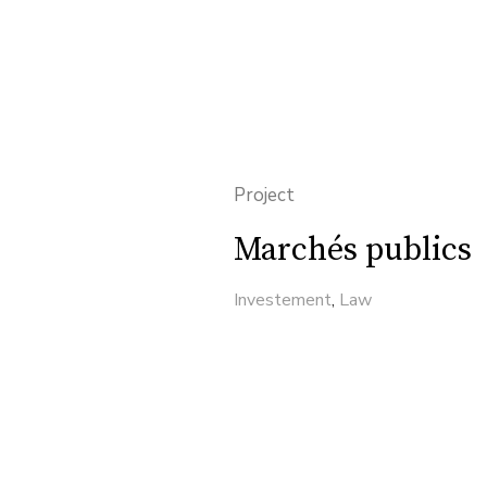
Project
Marchés publics
Investement
,
Law